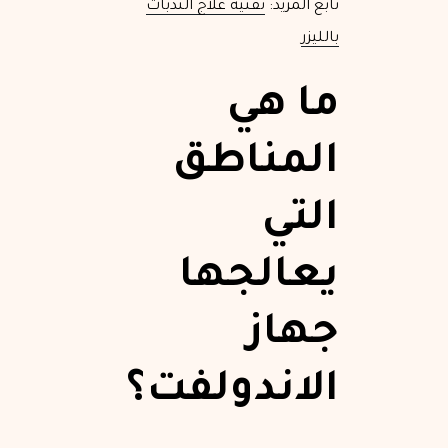
تابع المزيد:
تقنية علاج الندبات
بالليزر
ما هي
المناطق
التي
يعالجها
جهاز
الاندولفت؟