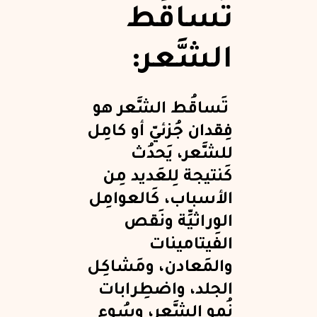
تَساقُط
الشَّعر:
تَساقُط الشَّعر هو
فِقدان جُزئيّ أو كامِل
للشَّعر، يَحدُث
كَنتيجة لِلعَديد مِن
الأسباب، كَالعوامِل
الوِراثيِّة ونَقص
الفيتامينات
والمَعادن، ومَشاكِل
الجلد، واضطِرابات
نُمو الشَّعر، وسُوء