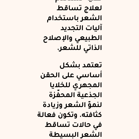
لعلاج تساقط
الشعر باستخدام
آليات التجديد
الطبيعي والإصلاح
الذاتي للشعر.
تعتمد بشكل
أساسي على الحقن
المجهري للخلايا
الجذعية المحفّزة
لنموّ الشعر وزيادة
كثافته. وتكون فعالة
في حالات تساقط
الشعر البسيطة