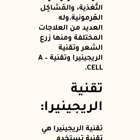
التَّغذية، والمَشاكِل
الهَرمونية.وله
العديد من العلاجات
المختلفة ومنها زرع
الشعر وتقنية
الريجينيرا وتقنية A –
CELL.
تقنية
الريجينيرا:
تقنية الريجينيرا هي
تقنية تستخدم